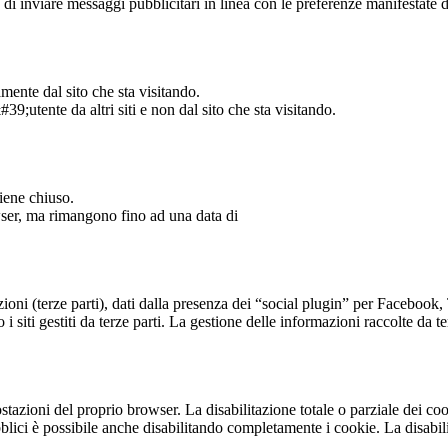
 di inviare messaggi pubblicitari in linea con le preferenze manifestate da
mente dal sito che sta visitando.
39;utente da altri siti e non dal sito che sta visitando.
iene chiuso.
wser, ma rimangono fino ad una data di
zioni (terze parti), dati dalla presenza dei “social plugin” per Faceboo
 siti gestiti da terze parti. La gestione delle informazioni raccolte da ter
tazioni del proprio browser. La disabilitazione totale o parziale dei coo
ti pubblici è possibile anche disabilitando completamente i cookie. La dis