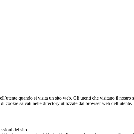
Vivi al di là della tua immaginazione,
iti nei nostri mondi
ed esplora i limiti del fan
dell’utente quando si visita un sito web. Gli utenti che visitano il nostro
 di cookie salvati nelle directory utilizzate dal browser web dell’utente.
ssioni del sito.